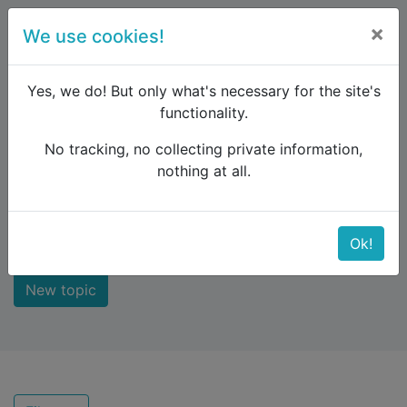
×
We use cookies!
menu
Yes, we do! But only what's necessary for the site's
functionality.
No tracking, no collecting private information,
Raildude
Forum
New comments
nothing at all.
New comments
Ok!
New topic