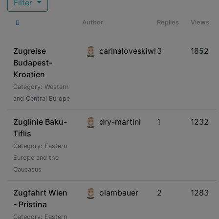
Filter
Author
Replies
Views
Zugreise
carinaloveskiwi
3
1852
Budapest-
Kroatien
Category: Western
and Central Europe
Zuglinie Baku-
dry-martini
1
1232
Tiflis
Category: Eastern
Europe and the
Caucasus
Zugfahrt Wien
olambauer
2
1283
- Pristina
Category: Eastern