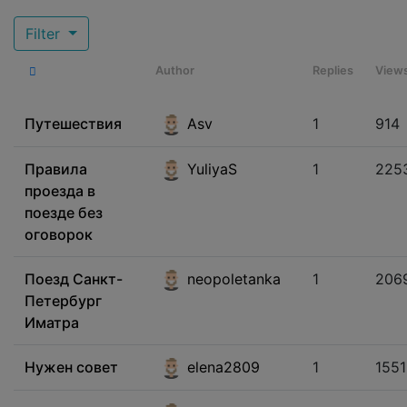
Filter
Author
Replies
View
Путешествия
Asv
1
914
Правила
YuliyaS
1
225
проезда в
поезде без
оговорок
Поезд Санкт-
neopoletanka
1
206
Петербург
Иматра
Нужен совет
elena2809
1
1551