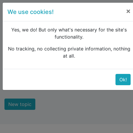
×
We use cookies!
menu
Yes, we do! But only what's necessary for the site's
functionality.
No tracking, no collecting private information, nothing
Raildude
Forum
Interrail and Eurail
at all.
Interrail and Eurail
Ok!
The rail pass to explore Europe
New topic