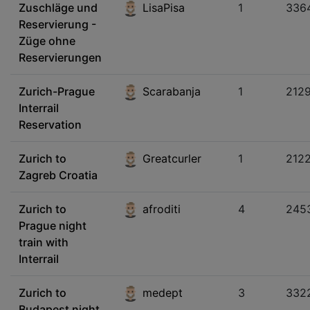
Zuschläge und
LisaPisa
1
336
Reservierung -
Züge ohne
Reservierungen
Zurich-Prague
Scarabanja
1
212
Interrail
Reservation
Zurich to
Greatcurler
1
212
Zagreb Croatia
Zurich to
afroditi
4
245
Prague night
train with
Interrail
Zurich to
medept
3
332
Budapest night