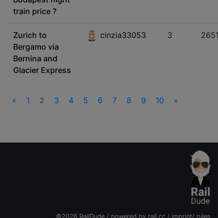
train price ?
Zurich to
cinzia33053
3
265
Bergamo via
Bernina and
Glacier Express
«
1
2
3
4
5
6
7
8
9
10
»
©2026 RailDude / powered by
rail.cc
/
imprint
/
rules