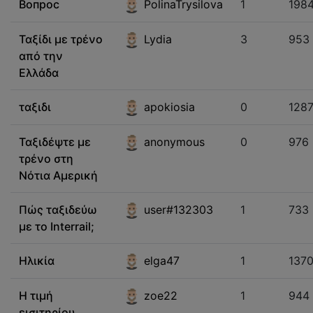
Вопрос
PolinaTrysilova
1
198
Ταξίδι με τρένο
Lydia
3
953
από την
Ελλάδα
ταξιδι
apokiosia
0
128
Ταξιδέψτε με
anonymous
0
976
τρένο στη
Νότια Αμερική
Πώς ταξιδεύω
user#132303
1
733
με το Interrail;
Ηλικία
elga47
1
137
Η τιμή
zoe22
1
944
εισιτηρίου