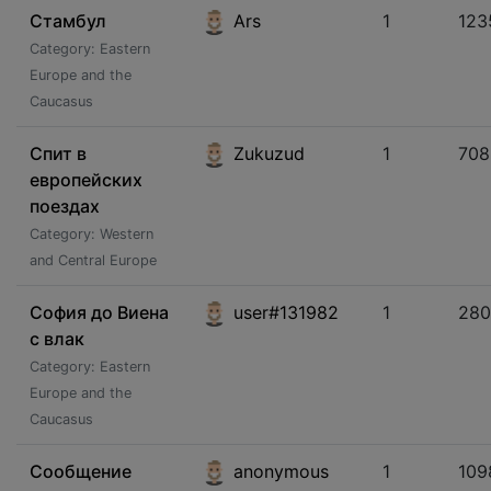
Стамбул
Ars
1
123
Category: Eastern
Europe and the
Caucasus
Спит в
Zukuzud
1
708
европейских
поездах
Category: Western
and Central Europe
София до Виена
user#131982
1
280
с влак
Category: Eastern
Europe and the
Caucasus
Сообщение
anonymous
1
109