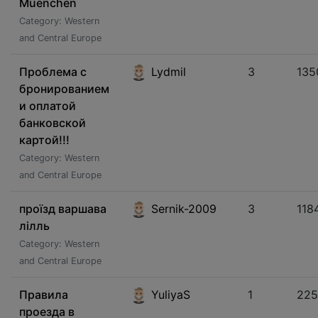
Muenchen
Category: Western
and Central Europe
Проблема с
Lydmil
3
135
бронированием
и оплатой
банковской
картой!!!
Category: Western
and Central Europe
проїзд варшава
Sernik-2009
3
118
лілль
Category: Western
and Central Europe
Правила
YuliyaS
1
225
проезда в