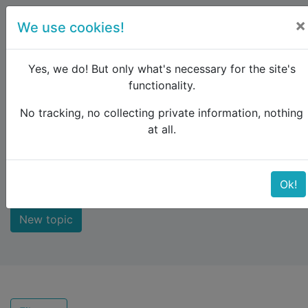
×
We use cookies!
menu
Yes, we do! But only what's necessary for the site's
functionality.
No tracking, no collecting private information, nothing
Raildude
Forum
New comments
at all.
New comments
Ok!
New topic