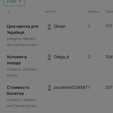
Filter
Author
Replies
Vie
Ціна квитка для
Oksan
1
777
Українця.
Category: Western
and Central Europe
Условия в
Olega_d
2
104
поезде
Category: Southern
Europe
Стоимость
zxcvbnm1234567
1
251
билетов
Category: Western
and Central Europe