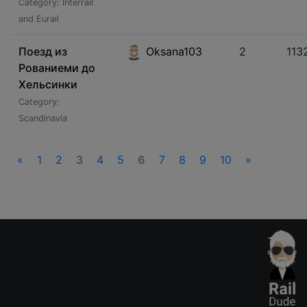
Category: Interrail
and Eurail
Поезд из
Oksana103
2
113
Рованиеми до
Хельсинки
Category:
Scandinavia
«
1
2
3
4
5
6
7
8
9
10
»