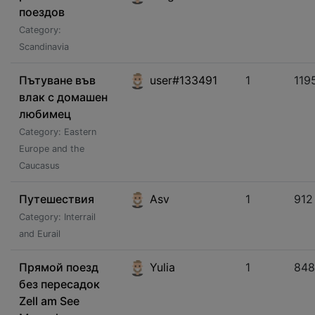
поездов
Category:
Scandinavia
Пътуване във
user#133491
1
119
влак с домашен
любимец
Category: Eastern
Europe and the
Caucasus
Путешествия
Asv
1
912
Category: Interrail
and Eurail
Прямой поезд
Yulia
1
848
без пересадок
Zell am See