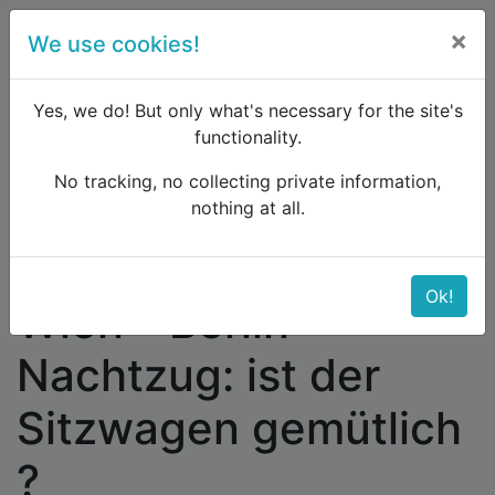
×
We use cookies!
menu
Yes, we do! But only what's necessary for the site's
functionality.
No tracking, no collecting private information,
Raildude
Forum
Western and Central Europe
nothing at all.
Wien - Berlin Nachtzug: ist der Sitzwagen gemütlich
?
Ok!
Wien - Berlin
Nachtzug: ist der
Sitzwagen gemütlich
?