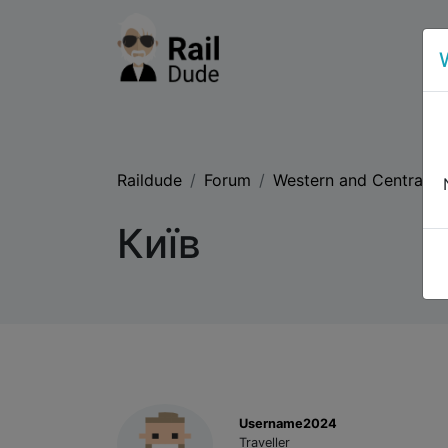
Raildude
Forum
Western and Central E
Київ
Username2024
Traveller