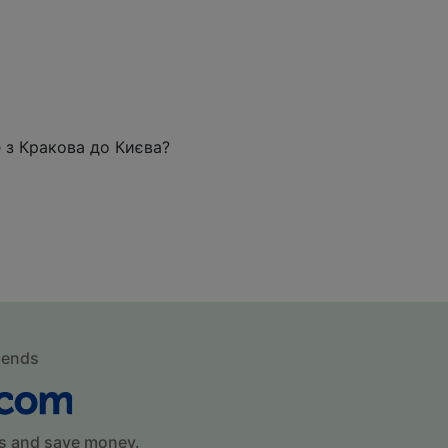
е з Кракова до Києва?
mends
s and save money.