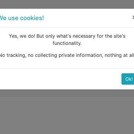
forum
blog
register
We use cookies!
Yes, we do! But only what's necessary for the site's
functionality.
urope
Київ
No tracking, no collecting private information, nothing at all
Ok!