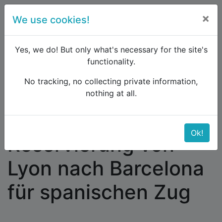
×
We use cookies!
menu
Yes, we do! But only what's necessary for the site's
functionality.
No tracking, no collecting private information,
Raildude
Forum
Interrail and Eurail
nothing at all.
Reservierung von Lyon nach Barcelona für
spanischen Zug
Ok!
Reservierung von
Lyon nach Barcelona
für spanischen Zug