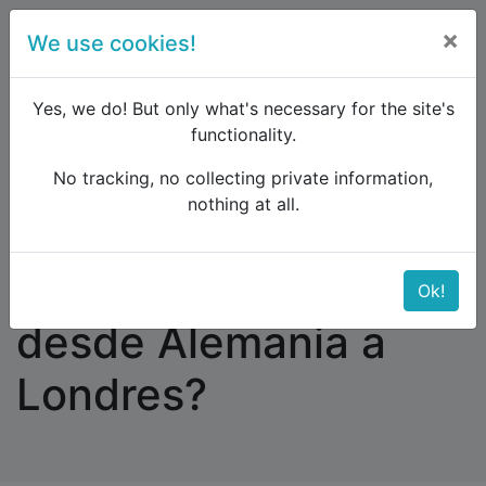
×
We use cookies!
menu
Yes, we do! But only what's necessary for the site's
functionality.
No tracking, no collecting private information,
Raildude
Forum
UK and Ireland
nothing at all.
Se puede viajar desde Alemania a Londres?
Se puede viajar
Ok!
desde Alemania a
Londres?