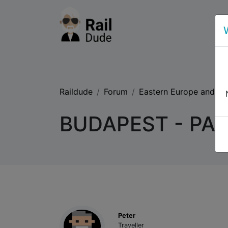
Raildude
Forum
Eastern Europe and th
BUDAPEST - PARI
Peter
Traveller