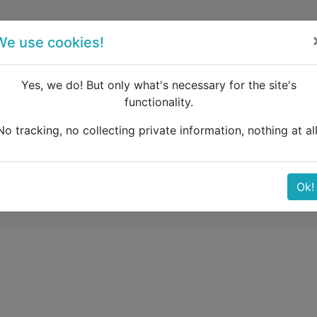
forum
blog
register
We use cookies!
Yes, we do! But only what's necessary for the site's
functionality.
e Caucasus
BUDAPEST - PARIS - Zug
No tracking, no collecting private information, nothing at all
S - Zug
Ok!