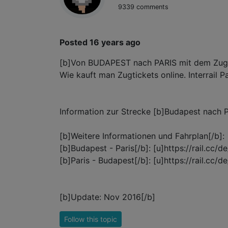
9339 comments
Posted 16 years ago
[b]Von BUDAPEST nach PARIS mit dem Zug.
Wie kauft man Zugtickets online. Interrail 
Information zur Strecke [b]Budapest nach Pa
[b]Weitere Informationen und Fahrplan[/b]:
[b]Budapest - Paris[/b]: [u]https://rail.cc/
[b]Paris - Budapest[/b]: [u]https://rail.cc/
[b]Update: Nov 2016[/b]
Follow this topic