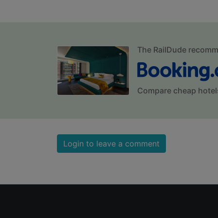
The RailDude recom
Compare cheap hotel
Login to leave a comment