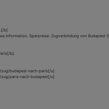
[/b]
Pass Information. Sparpreise. Zugverbindung von Budapest (
ris[/b].
de/zug/budapest-nach-paris[/u]
de/zug/paris-nach-budapest[/u]