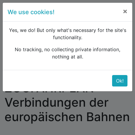
×
We use cookies!
menu
Yes, we do! But only what's necessary for the site's
functionality.
No tracking, no collecting private information,
Raildude
Forum
Interrail and Eurail
nothing at all.
ZUGFAHRPLAN - Verbindungen der europäischen
Bahnen
Ok!
ZUGFAHRPLAN -
Verbindungen der
europäischen Bahnen