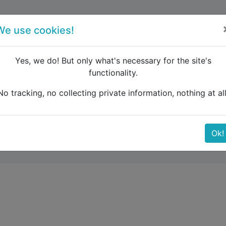
forum
blog
register
We use cookies!
Yes, we do! But only what's necessary for the site's
functionality.
urope
Zugverbindungen Frankreich Ende Mai 2022
No tracking, no collecting private information, nothing at all
 Frankreich Ende Mai 
Ok!