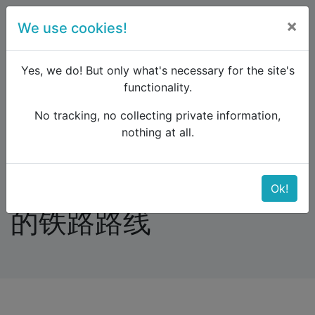
×
We use cookies!
menu
Yes, we do! But only what's necessary for the site's
functionality.
No tracking, no collecting private information,
Raildude
Forum
Southern Europe
nothing at all.
从斯洛文尼亚到意大利的铁路路线
从斯洛文尼亚到意大利
Ok!
的铁路路线