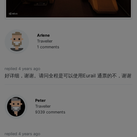
Arlene
Traveller
1 comments
replied 4 years ago
好详细，谢谢。请问全程是可以使用Eurail 通票的不，谢谢
Peter
Traveller
9339 comments
replied 4 years ago