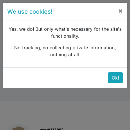
×
We use cookies!
menu
Yes, we do! But only what's necessary for the site's
functionality.
No tracking, no collecting private information,
Raildude
Forum
Interrail and Eurail
nothing at all.
Interrail - prima volta
Interrail - prima volta
Ok!
user#133992