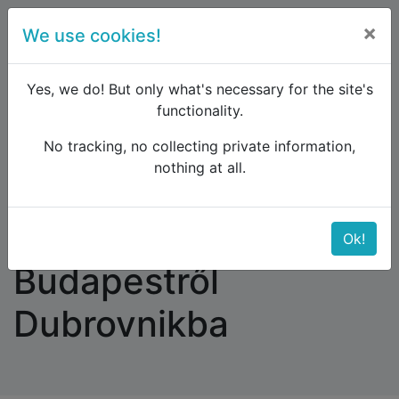
×
We use cookies!
menu
Yes, we do! But only what's necessary for the site's
functionality.
No tracking, no collecting private information,
Raildude
Forum
Eastern Europe and the Caucasus
nothing at all.
Vonatkapcsolat Budapestről Dubrovnikba
Vonatkapcsolat
Ok!
Budapestről
Dubrovnikba