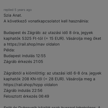
replied 5 years ago
Szia Anat.
A következő vonatkapcsolatot kell használnia:
Budapest és Zágráb: az utazási idő 8 óra, jegyek
kaphatók 5325 Ft-tól (= 15 EUR). Vásárolja meg őket
a https://rail.shop/mav oldalon
Példa:
Budapest indulás 12:55
Zágráb érkezés 21:05
Zágrábtól a kiömlöttig: az utazási idő 6-8 óra. jegyek
kaphatók 208 KN-től (= 28 EUR). Vásárolja meg a
https://rail.shop/hzpp oldalon
Zágráb indulás 22:56
Felosztott érkezés 06:49
Split és Dubrovnik között csak busszal lehetséges. A