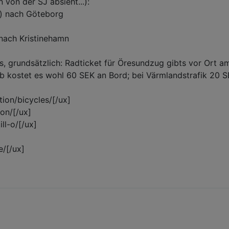
von der SJ absieht...):
) nach Göteborg
 nach Kristinehamn
es, grundsätzlich: Radticket für Öresundzug gibts vor Ort 
ab kostet es wohl 60 SEK an Bord; bei Värmlandstrafik 20 
ion/bicycles/[/ux]
on/[/ux]
ll-o/[/ux]
e/[/ux]