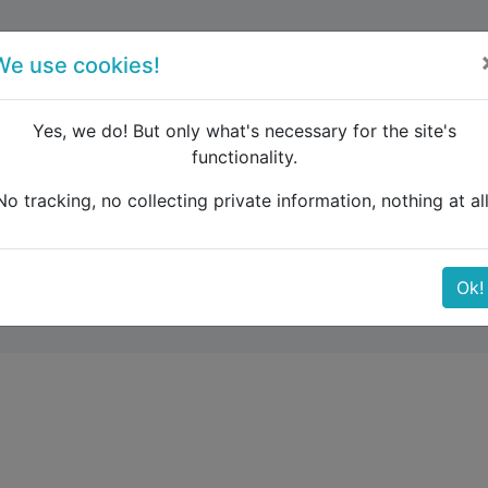
forum
blog
register
We use cookies!
Yes, we do! But only what's necessary for the site's
functionality.
 Fahrradtour Skandinavien
No tracking, no collecting private information, nothing at all
our Skandinavien
Ok!