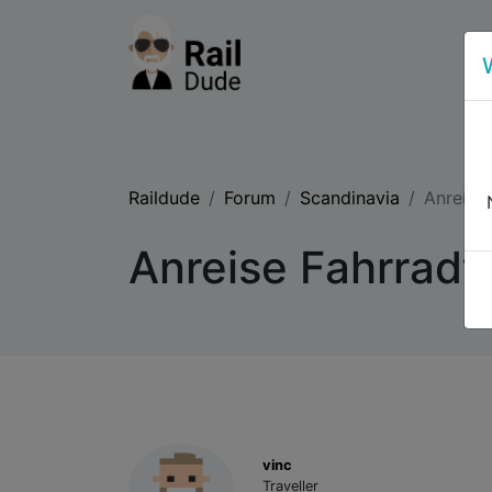
Raildude
Forum
Scandinavia
Anreise
Anreise Fahrradt
vinc
Traveller