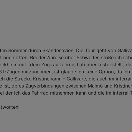
sten Sommer durch Skandenavien. Die Tour geht von Gälliv
ist noch offen. Bei der Anreise über Schweden stoße ich sc
tockholm mit ´dem Zug rauffahren, hab aber festgestellt, 
 SJ-Zügen mitzunehmen, ist glaube ich keine Option, da ich
 die Strecke Kristinehamn - Gällivare, die auch im interra
ge ist, ob es Zugverbindungen zwischen Malmö und Kristine
bei der ich das Fahrrad mitnehmen kann und die im interrai-T
ntworten!