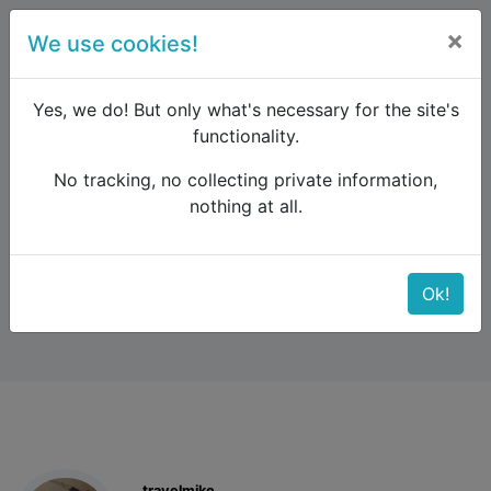
×
We use cookies!
menu
Yes, we do! But only what's necessary for the site's
functionality.
No tracking, no collecting private information,
Raildude
Forum
Interrail and Eurail
nothing at all.
Balkan Flexi Pass
Balkan Flexi Pass
Ok!
travelmike