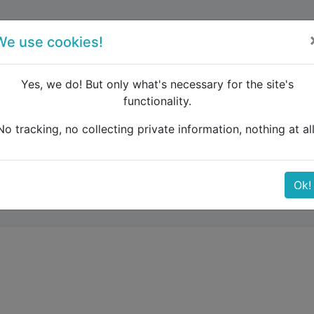
forum
blog
register
We use cookies!
Yes, we do! But only what's necessary for the site's
functionality.
ech a Tánger, parando en Casablanca
No tracking, no collecting private information, nothing at all
ger, parando en Casabl
Ok!