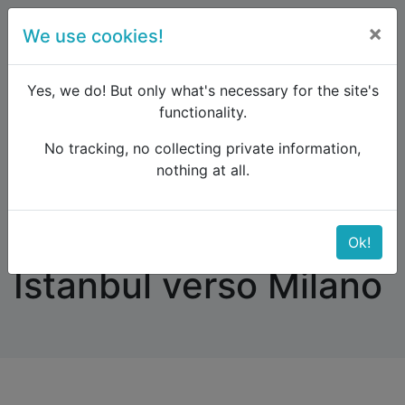
×
We use cookies!
menu
Yes, we do! But only what's necessary for the site's
functionality.
No tracking, no collecting private information,
Raildude
Forum
Eastern Europe and the Caucasus
nothing at all.
Viaggio in treno da Istanbul verso Milano
Viaggio in treno da
Ok!
Istanbul verso Milano