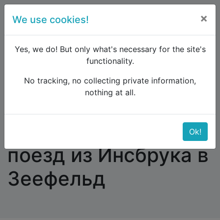
×
We use cookies!
menu
Yes, we do! But only what's necessary for the site's
functionality.
No tracking, no collecting private information,
Raildude
Forum
Western and Central Europe
nothing at all.
Купить билеты на поезд из Инсбрука в Зеефельд
Купить билеты на
Ok!
поезд из Инсбрука в
Зеефельд