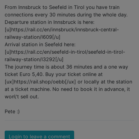
From Innsbruck to Seefeld in Tirol you have train
connections every 30 minutes during the whole day.
Departure station in Innsbruck is here:
[u]https://rail.cc/en/innsbruck/innsbruck-central-
railway-station/l609[/u]
Arrival station in Seefeld here:
[u]https://rail.cc/en/seefeld-in-tirol/seefeld-in-tirol-
railway-station/l3292[/u]
The journey time is about 36 minutes and a one way
ticket Euro 5,40. Buy your ticket online at
[ux]https://rail.shop/oebb[/ux] or locally at the station
at a ticket machine. No need to book it in advance, it
won\'t sell out.
Pete :)
Login to leave a comment