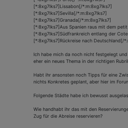
[*:8xg7lks7]Lissabon[/*:m:8xg7lks7]
[*:8xg7lks7]Sevilla[/*:m:8xg7lks7]
[*:8xg7lks7]Granada[/*:m:8xg7lks7]
[*:8xg7lks7]Aus Spanien raus mit dem petit 
[*:8xg7lks7]Südfrankreich entlang der Cote
[*:8xg7lks7]Rückreise nach Deutschland[/*:m
Ich habe mich da noch nicht festgelegt und
eher ein neues Thema in der richtigen Rubri
Habt ihr ansonsten noch Tipps für eine Zw
nichts Konkretes geplant, aber hier im Foru
Folgende Städte habe ich bewusst ausgelass
Wie handhabt ihr das mit den Reservierung
Zug für die Abreise reservieren?