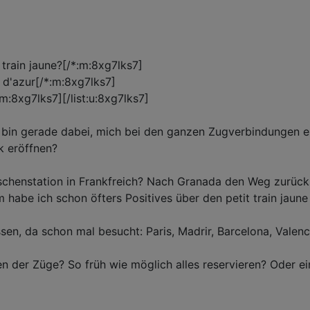
train jaune?[/*:m:8xg7lks7]
 d'azur[/*:m:8xg7lks7]
:8xg7lks7][/list:u:8xg7lks7]
 bin gerade dabei, mich bei den ganzen Zugverbindungen ein
k eröffnen?
ischenstation in Frankfreich? Nach Granada den Weg zurüc
m habe ich schon öfters Positives über den petit train jau
en, da schon mal besucht: Paris, Madrir, Barcelona, Valenc
en der Züge? So früh wie möglich alles reservieren? Oder