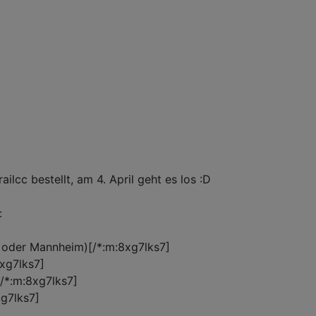
ailcc bestellt, am 4. April geht es los :D
:
t oder Mannheim)[/*:m:8xg7lks7]
xg7lks7]
[/*:m:8xg7lks7]
xg7lks7]