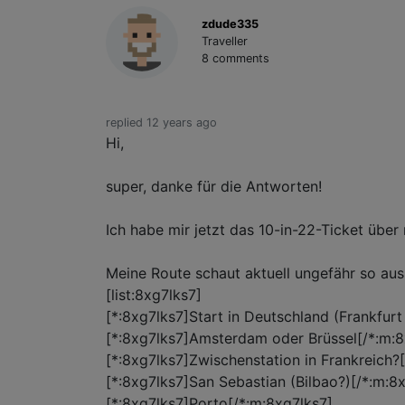
zdude335
Traveller
8 comments
replied 12 years ago
Hi,
super, danke für die Antworten!
Ich habe mir jetzt das 10-in-22-Ticket über r
Meine Route schaut aktuell ungefähr so aus
[list:8xg7lks7]
[*:8xg7lks7]Start in Deutschland (Frankfur
[*:8xg7lks7]Amsterdam oder Brüssel[/*:m:8
[*:8xg7lks7]Zwischenstation in Frankreich?
[*:8xg7lks7]San Sebastian (Bilbao?)[/*:m:8
[*:8xg7lks7]Porto[/*:m:8xg7lks7]