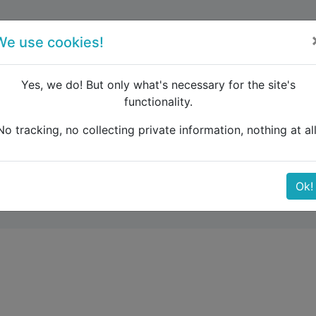
forum
blog
register
We use cookies!
Yes, we do! But only what's necessary for the site's
functionality.
lgemeine Frage zum Interrail 22-Tage Ticket
No tracking, no collecting private information, nothing at all
 zum Interrail 22-Tage 
Ok!