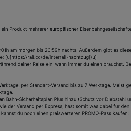
ail ein Produkt mehrerer europäischer Eisenbahngesellschaft
0:01h am morgen bis 23:59h nachts. Außerdem gibt es diese
 [u]https://rail.cc/de/interrail-nachtzug[/u]
 während deiner Reise ein, wann immer du einen brauchst. B
erktage, per Standart-Versand bis zu 7 Werktage. Meist g
ktage.
n Bahn-Sicherheitsplan Plus hinzu (Schutz vor Diebstahl un
 wie der Versand per Express, hast somit was dabei für den 
nn kannst du noch einen preiswerteren PROMO-Pass kaufen:
]