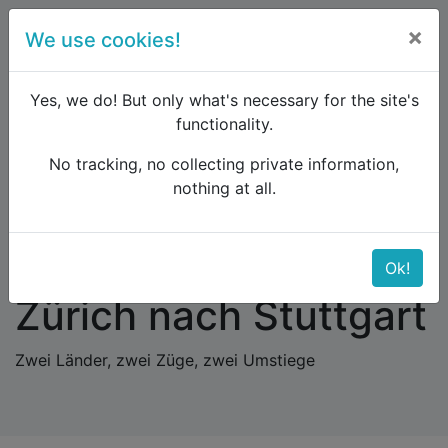
×
We use cookies!
menu
Yes, we do! But only what's necessary for the site's
functionality.
No tracking, no collecting private information,
Raildude
Blog
nothing at all.
Auf der Gäubahn von Zürich nach Stuttgart
Auf der Gäubahn von
Ok!
Zürich nach Stuttgart
Zwei Länder, zwei Züge, zwei Umstiege