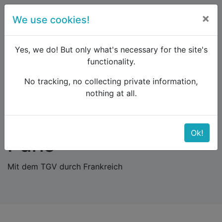
×
We use cookies!
menu
Yes, we do! But only what's necessary for the site's
functionality.
No tracking, no collecting private information,
Raildude
Blog
Von Nantes nach Paris
nothing at all.
Von Nantes nach
Ok!
Paris
Mit dem TGV durch Frankreich