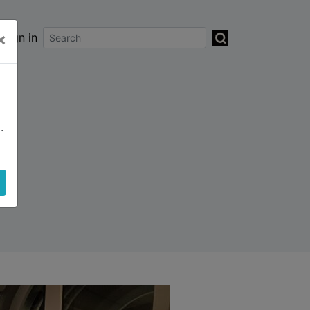
×
sign in
.