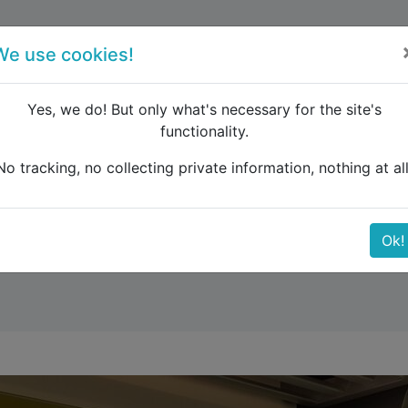
forum
blog
register
We use cookies!
Yes, we do! But only what's necessary for the site's
functionality.
x nach Nantes
No tracking, no collecting private information, nothing at all
Bordeaux nach Nantes
Ok!
ecken