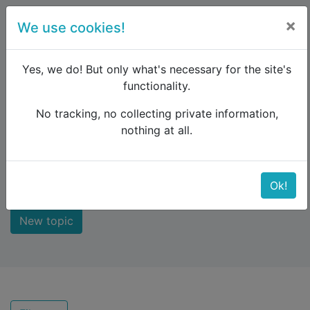
×
We use cookies!
menu
Yes, we do! But only what's necessary for the site's
functionality.
No tracking, no collecting private information,
Raildude
Forum
New comments
nothing at all.
New comments
Ok!
New topic